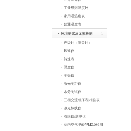
工业级湿温度计
家用湿温度表
普通温度表
环境测试及无损检测
声级计（噪音计）
风速仪
转速表
照度仪
测振仪
激光测距仪
水分测试仪
三相交流相序表|相位表
激光标线仪
漆膜仪/测厚仪
室内空气甲醛/PM2.5检测