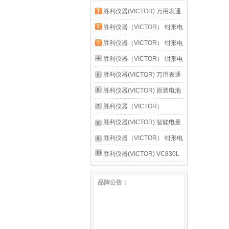
胜利仪器(VICTOR) 万用表通
用附件20A表笔表棒CAT III
胜利仪器（VICTOR） 钳形电
1000V 20A 胜利20A原装表笔
流表 数字高精度全自动防烧
胜利仪器（VICTOR） 钳形电
钳流电工 VC6017官方标配
流表 数字高精度全自动防烧
胜利仪器（VICTOR） 钳形电
钳流电工 VC6018新款【交流
流表 数字高精度全自动防烧
胜利仪器(VICTOR) 万用表通
600A】
钳流电工 VC6056B【交直流
用附件20A表笔表棒CAT III
胜利仪器(VICTOR) 原装电池
1000A】
1000V 20A 20A特尖特细表笔
2个 碳性电池6F22 9v叠层式
胜利仪器（VICTOR）
VC868A+ 无铅恒温拆焊台 二
胜利仪器(VICTOR) 智能电量
合一热风枪电烙铁
测量仪功率计 电参数测试仪
胜利仪器（VICTOR） 钳形电
高精度电参数表 VC7800官方
流表 数字高精度全自动防烧
胜利仪器(VICTOR) VC830L
标配
钳流电工 VC6050【交直流
数字万用表 学校学生教学用
品牌公告：
2000A】
万用表 VC921标配