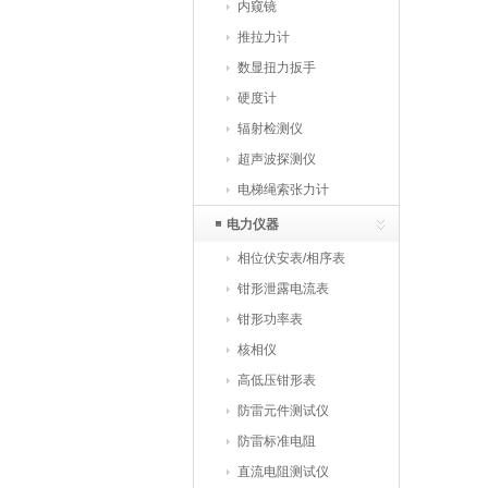
仪
内窥镜
推拉力计
数显扭力扳手
硬度计
辐射检测仪
超声波探测仪
电梯绳索张力计
电力仪器
相位伏安表/相序表
钳形泄露电流表
钳形功率表
核相仪
高低压钳形表
防雷元件测试仪
防雷标准电阻
直流电阻测试仪