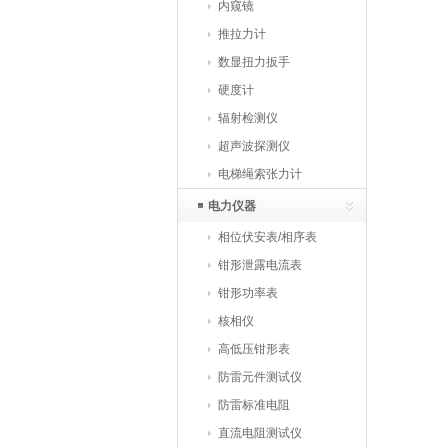
仪
内窥镜
推拉力计
数显扭力扳手
硬度计
辐射检测仪
超声波探测仪
电梯绳索张力计
电力仪器
相位伏安表/相序表
钳形泄露电流表
钳形功率表
核相仪
高低压钳形表
防雷元件测试仪
防雷标准电阻
直流电阻测试仪