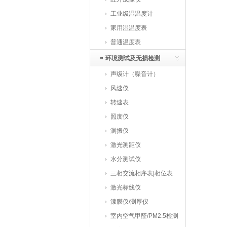
工业级湿温度计
家用湿温度表
普通温度表
环境测试及无损检测
声级计（噪音计）
风速仪
转速表
照度仪
测振仪
激光测距仪
水分测试仪
三相交流相序表|相位表
激光标线仪
漆膜仪/测厚仪
室内空气甲醛/PM2.5检测