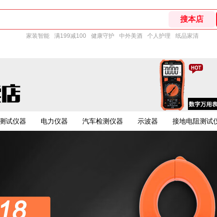
家装智能
满199减100
健康守护
中外美酒
个人护理
纸品家清
测试仪器
电力仪器
汽车检测仪器
示波器
接地电阻测试