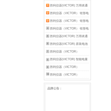
胜利仪器(VICTOR) 万用表通
用附件20A表笔表棒CAT III
胜利仪器（VICTOR） 钳形电
1000V 20A 胜利20A原装表笔
流表 数字高精度全自动防烧
胜利仪器（VICTOR） 钳形电
钳流电工 VC6017官方标配
流表 数字高精度全自动防烧
胜利仪器（VICTOR） 钳形电
钳流电工 VC6018新款【交流
流表 数字高精度全自动防烧
胜利仪器(VICTOR) 万用表通
600A】
钳流电工 VC6056B【交直流
用附件20A表笔表棒CAT III
胜利仪器(VICTOR) 原装电池
1000A】
1000V 20A 20A特尖特细表笔
2个 碳性电池6F22 9v叠层式
胜利仪器（VICTOR）
VC868A+ 无铅恒温拆焊台 二
胜利仪器(VICTOR) 智能电量
合一热风枪电烙铁
测量仪功率计 电参数测试仪
胜利仪器（VICTOR）
高精度电参数表 VC7800官方
VC890C+D 万用表数字高精
胜利仪器（VICTOR）
标配
度全自动智能万能表维修电工
VC890C+D 万用表数字高精
品牌公告：
多用 VC881D官方标配
度全自动智能万能表维修电工
多用 VC890C+仪表包+充电
套装