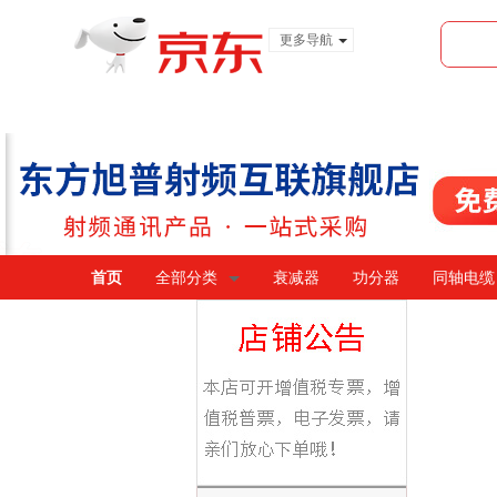
更多导航
服装城
食品
金融
首页
全部分类
衰减器
功分器
同轴电缆