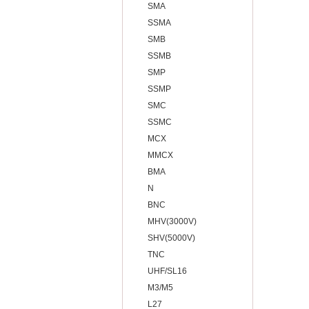
SMA
SSMA
SMB
SSMB
SMP
SSMP
SMC
SSMC
MCX
MMCX
BMA
N
BNC
MHV(3000V)
SHV(5000V)
TNC
UHF/SL16
M3/M5
L27