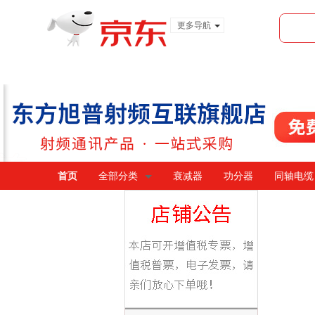
更多导航
服装城
食品
金融
首页
全部分类
衰减器
功分器
同轴电缆