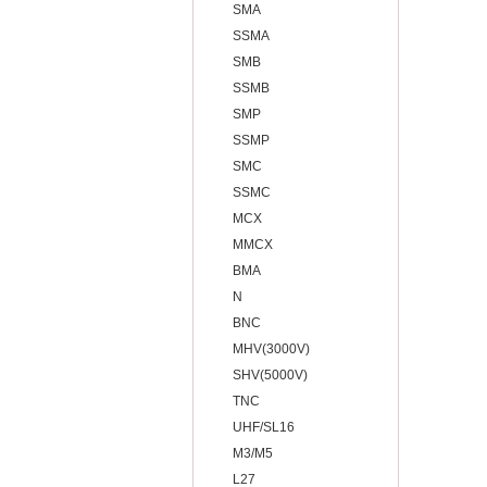
SMA
SSMA
SMB
SSMB
SMP
SSMP
SMC
SSMC
MCX
MMCX
BMA
N
BNC
MHV(3000V)
SHV(5000V)
TNC
UHF/SL16
M3/M5
L27