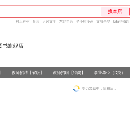
村上春树
莫言
人民文学
东野圭吾
半小时漫画
文城余华
bibi动物园
图书旗舰店
】
教师招聘【省版】
教师招聘【特岗】
事业单位（D类）
努力加载中，请稍后...