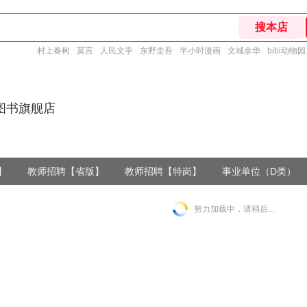
村上春树
莫言
人民文学
东野圭吾
半小时漫画
文城余华
bibi动物园
图书旗舰店
】
教师招聘【省版】
教师招聘【特岗】
事业单位（D类）
努力加载中，请稍后...