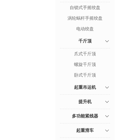
自锁式手摇绞盘
涡轮蜗杆手摇绞盘
电动绞盘
千斤顶
爪式千斤顶
螺旋千斤顶
卧式千斤顶
起重吊运机
提升机
多功能紧线器
起重滑车