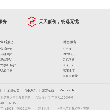
服务
天天低价，畅选无忧
售后服务
特色服务
售后政策
夺宝岛
价格保护
DIY装机
退款说明
延保服务
返修/退换货
京东E卡
取消订单
京东通信
京鱼座智能
测
|
质量公告
|
隐私政策
|
京东公益
|
Media & IR
交易第三方平台备案凭证
|
新出发京零 字第大120007号
06561155
2023）第00013号
|
营业执照
|
增值电信业务经营许可证