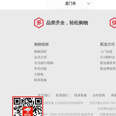
龙门吊
品类齐全，轻松购物
购物指南
配送方式
购物流程
上门自提
会员介绍
211限时达
生活旅行/团购
配送服务查
常见问题
配送费收取
大家电
联系客服
关于我们
|
联系我们
|
联系客服
|
合作招商
|
商
京公网安备 11000002000088号
|
京ICP备1104170
互联网出版许
Copyright © 2004 -
2026
京东JINGDONG 版权所有
|
消费者维权热