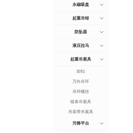
永磁吸盘
起重吊钳
防坠器
液压拉马
起重吊索具
卸扣
万向吊环
吊环螺丝
链条吊索具
吊装带吊索具
升降平台