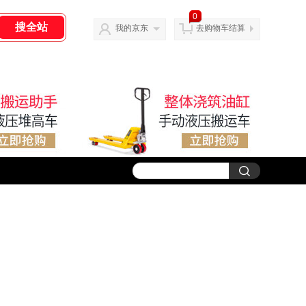
0
我的京东
去购物车结算