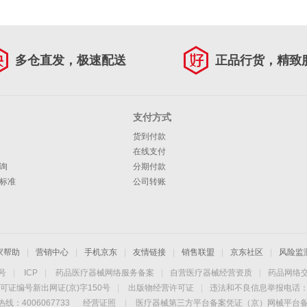
多仓直发，极速配送
正品行货，精致
支付方式
货到付款
在线支付
询
分期付款
标准
公司转账
家帮助
|
营销中心
|
手机京东
|
友情链接
|
销售联盟
|
京东社区
|
风险监
4号
|
ICP
|
药品医疗器械网络服务备案
|
自营医疗器械经营资质
|
药品网络
可证编号新出网证(京)字150号
|
出版物经营许可证
|
违法和不良信息举报电话：40
线：4006067733
经营证照
|
医疗器械第三方平台备案凭证（京）网械平台备字（