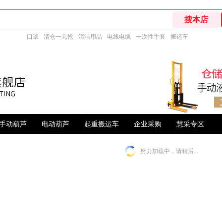
口罩
清仓一元抢
清洁用品
电线电缆
一次性手套
搬运车
手动葫芦
电动葫芦
起重搬运车
企业采购
慧采专区
努力加载中，请稍后...