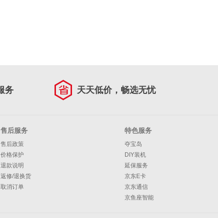
服务
天天低价，畅选无忧
售后服务
特色服务
售后政策
夺宝岛
价格保护
DIY装机
退款说明
延保服务
返修/退换货
京东E卡
取消订单
京东通信
京鱼座智能