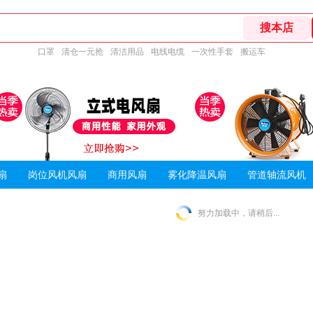
口罩
清仓一元抢
清洁用品
电线电缆
一次性手套
搬运车
扇
岗位风机风扇
商用风扇
雾化降温风扇
管道轴流风机
努力加载中，请稍后...