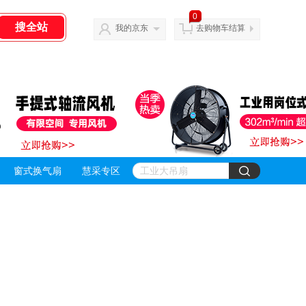
0
我的京东
去购物车结算
窗式换气扇
慧采专区