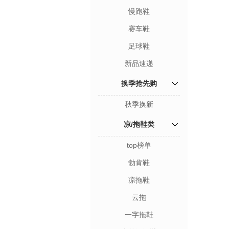
慢跑鞋
赛车鞋
足球鞋
新品速递
换季抢先购
秋季换新
凉/拖鞋类
top榜单
勃肯鞋
凉拖鞋
云拖
一字拖鞋