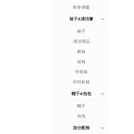
秋冬保暖
袜子&清洁膏
袜子
清洁用品
船袜
短袜
中筒袜
针织长袜
帽子&包包
帽子
包包
加分配饰