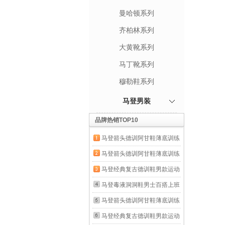
曼哈顿系列
齐柏林系列
大黄靴系列
马丁靴系列
穆勒鞋系列
马登男装
品牌热销TOP10
马登箭头德训阿甘鞋薄底训练
健身板鞋网面透气运动男士夏
马登箭头德训阿甘鞋薄底训练
季休闲鞋男鞋 米白色 【男士
健身板鞋网面透气运动男士夏
马登经典复古德训鞋男款运动
休闲鞋/鞋子男款/男鞋春秋款/
季休闲鞋男鞋 米白色 【男士
休闲板鞋小白鞋平底健身训练
马登毒液洞洞鞋男士百搭上班
情侣鞋】 42 男码-偏大一码
休闲鞋/鞋子男款/男鞋春秋款/
阿甘鞋子 灰色 【经典款】百
通勤沙滩鞋户外穿全包头透气
马登箭头德训阿甘鞋薄底训练
情侣鞋】 41 男码-偏大一码
搭舒适户外骑行鞋 42
涉水凉鞋夏 黑色（通勤/休
健身板鞋网面透气运动男士夏
马登经典复古德训鞋男款运动