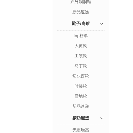
户外洞洞鞋
新品速递
靴子/高帮
top榜单
大黄靴
工装靴
马丁靴
切尔西靴
时装靴
雪地靴
新品速递
按功能选
无痕增高