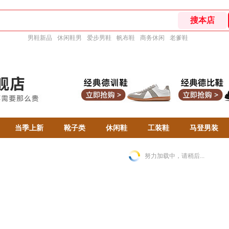
男鞋新品
休闲鞋男
爱步男鞋
帆布鞋
商务休闲
老爹鞋
当季上新
靴子类
休闲鞋
工装鞋
马登男装
努力加载中，请稍后...