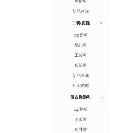
宽楦鞋
新品速递
工装/皮鞋
top榜单
德比鞋
工装鞋
袋鼠鞋
新品速递
休闲皮鞋
复古慢跑鞋
top榜单
老爹鞋
阿甘鞋