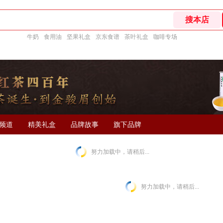
牛奶
食用油
坚果礼盒
京东食谱
茶叶礼盒
咖啡专场
频道
精美礼盒
品牌故事
旗下品牌
努力加载中，请稍后...
努力加载中，请稍后...