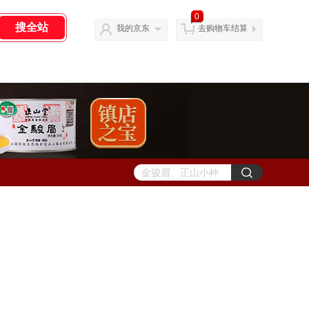
0
我的京东
去购物车结算