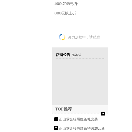
4000-7999元/斤
8000元以上/斤
努力加载中，请稍后...
TOP推荐
正山堂金骏眉红茶礼盒装
2026新茶花开富贵武夷山
正山堂金骏眉红茶特级2026新