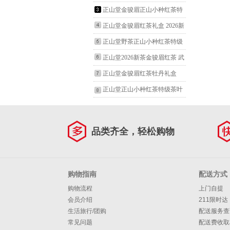
特级茶叶送人送礼200g
茶武夷山桐木关茶叶礼盒装喜
正山堂金骏眉正山小种红茶特
上眉梢送礼500g
级茶叶2026新茶全家福礼盒组
正山堂金骏眉红茶礼盒 2026新
合送礼礼品250g
茶宋风雅韵武夷山桐木关特级
正山堂野茶正山小种红茶特级
茶叶送礼102g
茶叶礼盒装 2026新茶花开富贵
正山堂2026新茶金骏眉红茶 武
送礼礼品200g
夷山桐木关特级茶叶罐装 送礼
正山堂金骏眉红茶牡丹礼盒
礼品100g
2026新茶武夷山桐木关特级茶
正山堂正山小种红茶特级茶叶
叶送人送礼300g
礼盒装2026新茶水底香花开富
贵送礼礼品200g
品类齐全，轻松购物
购物指南
配送方式
购物流程
上门自提
会员介绍
211限时达
生活旅行/团购
配送服务查
常见问题
配送费收取