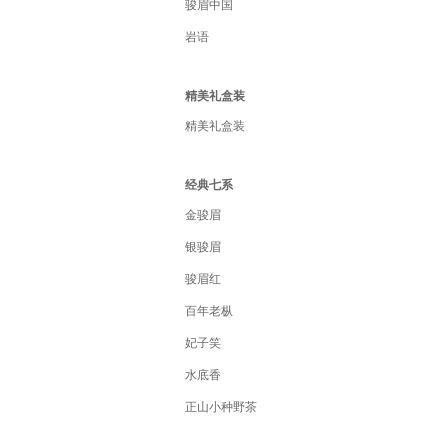
骏眉中国
岩语
精美礼盒装
精美礼盒装
经典七系
金骏眉
银骏眉
骏眉红
百年老枞
妃子笑
水底香
正山小种野茶