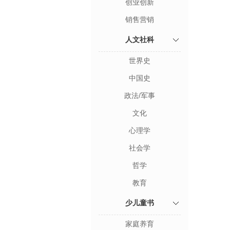
创业创新
销售营销
人文社科
世界史
中国史
政法/军事
文化
心理学
社会学
哲学
教育
少儿童书
家庭养育