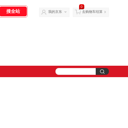
0
我的京东
去购物车结算