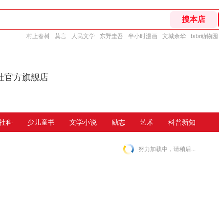
村上春树
莫言
人民文学
东野圭吾
半小时漫画
文城余华
bibi动物园
社官方旗舰店
社科
少儿童书
文学小说
励志
艺术
科普新知
努力加载中，请稍后...