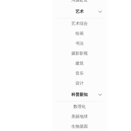
沟通处世
艺术
艺术综合
绘画
书法
摄影影视
建筑
音乐
设计
科普新知
数理化
美丽地球
生物基因