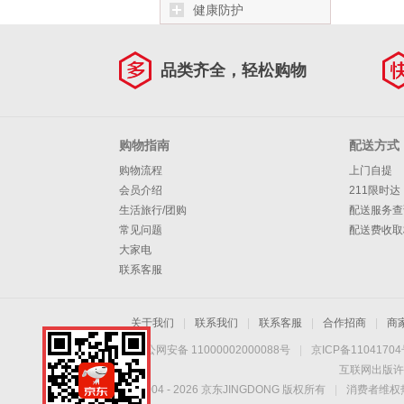
健康防护
品类齐全，轻松购物
购物指南
配送方式
购物流程
上门自提
会员介绍
211限时达
生活旅行/团购
配送服务查
常见问题
配送费收取
大家电
联系客服
关于我们
|
联系我们
|
联系客服
|
合作招商
|
商
京公网安备 11000002000088号
|
京ICP备1104170
互联网出版许
Copyright © 2004 -
2026
京东JINGDONG 版权所有
|
消费者维权热