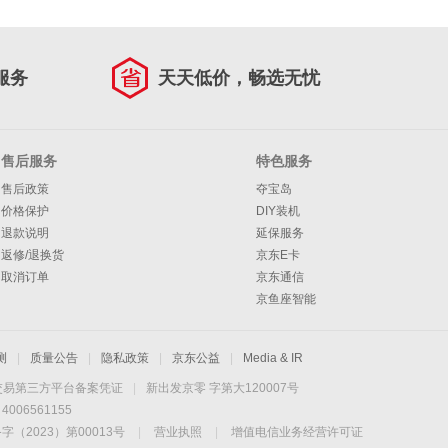
服务
天天低价，畅选无忧
售后服务
特色服务
售后政策
夺宝岛
价格保护
DIY装机
退款说明
延保服务
返修/退换货
京东E卡
取消订单
京东通信
京鱼座智能
测
|
质量公告
|
隐私政策
|
京东公益
|
Media & IR
交易第三方平台备案凭证
|
新出发京零 字第大120007号
06561155
2023）第00013号
|
营业执照
|
增值电信业务经营许可证