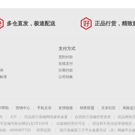
多仓直发，极速配送
正品行货，精致
支付方式
货到付款
在线支付
询
分期付款
标准
公司转账
家帮助
|
营销中心
|
手机京东
|
友情链接
|
销售联盟
|
京东社区
|
风险监
4号
|
ICP
|
药品医疗器械网络服务备案
|
自营医疗器械经营资质
|
药品网络
可证编号新出网证(京)字150号
|
出版物经营许可证
|
违法和不良信息举报电话：40
线：4006067733
经营证照
|
医疗器械第三方平台备案凭证（京）网械平台备字（