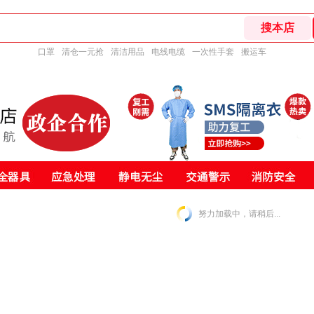
口罩
清仓一元抢
清洁用品
电线电缆
一次性手套
搬运车
努力加载中，请稍后...