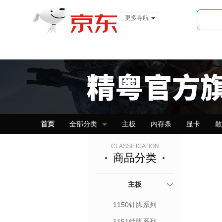
更多导航
服装城
食品
金融
首页
全部分类
主板
内存条
显卡
散
CLASSIFICATION
商品分类
主板
1150针脚系列
1151针脚系列