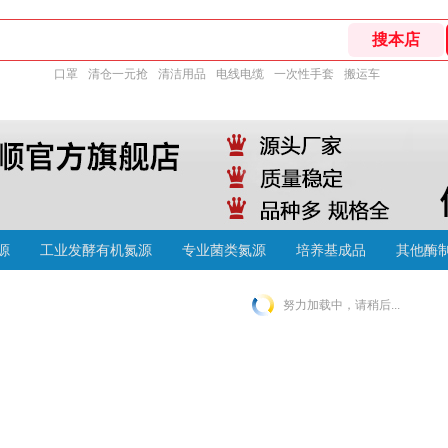
口罩
清仓一元抢
清洁用品
电线电缆
一次性手套
搬运车
源
工业发酵有机氮源
专业菌类氮源
培养基成品
其他酶
努力加载中，请稍后...