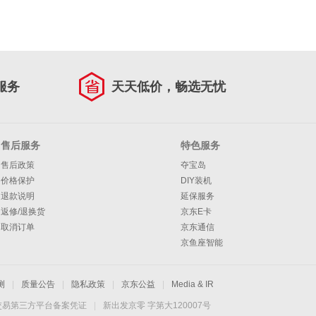
服务
天天低价，畅选无忧
售后服务
特色服务
售后政策
夺宝岛
价格保护
DIY装机
退款说明
延保服务
返修/退换货
京东E卡
取消订单
京东通信
京鱼座智能
测
|
质量公告
|
隐私政策
|
京东公益
|
Media & IR
交易第三方平台备案凭证
|
新出发京零 字第大120007号