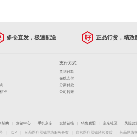
多仓直发，极速配送
正品行货，精致
支付方式
货到付款
在线支付
询
分期付款
标准
公司转账
家帮助
|
营销中心
|
手机京东
|
友情链接
|
销售联盟
|
京东社区
|
风险监
4号
|
ICP
|
药品医疗器械网络服务备案
|
自营医疗器械经营资质
|
药品网络