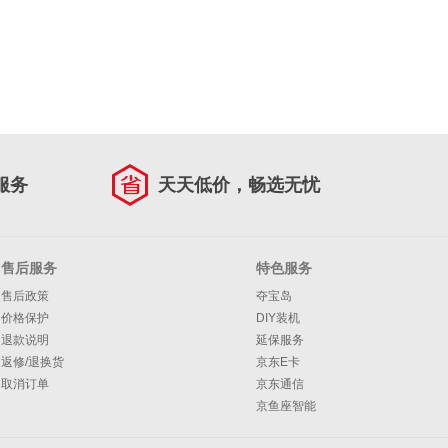
服务
天天低价，畅选无忧
售后服务
特色服务
售后政策
夺宝岛
价格保护
DIY装机
退款说明
延保服务
返修/退换货
京东E卡
取消订单
京东通信
京鱼座智能