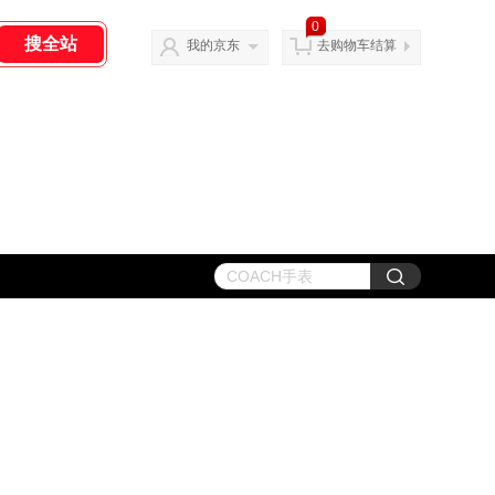
0
我的京东
去购物车结算