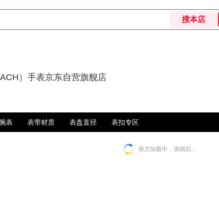
OACH）手表京东自营旗舰店
腕表
表带材质
表盘直径
表扣专区
努力加载中，请稍后...