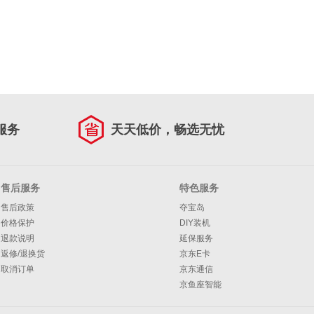
服务
天天低价，畅选无忧
售后服务
特色服务
售后政策
夺宝岛
价格保护
DIY装机
退款说明
延保服务
返修/退换货
京东E卡
取消订单
京东通信
京鱼座智能