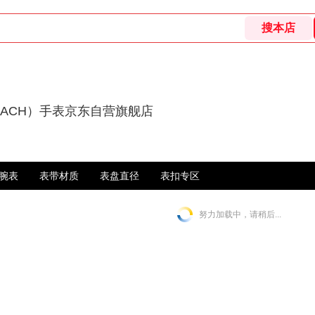
OACH）手表京东自营旗舰店
腕表
表带材质
表盘直径
表扣专区
努力加载中，请稍后...