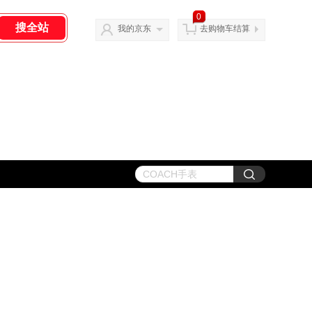
0
我的京东
去购物车结算