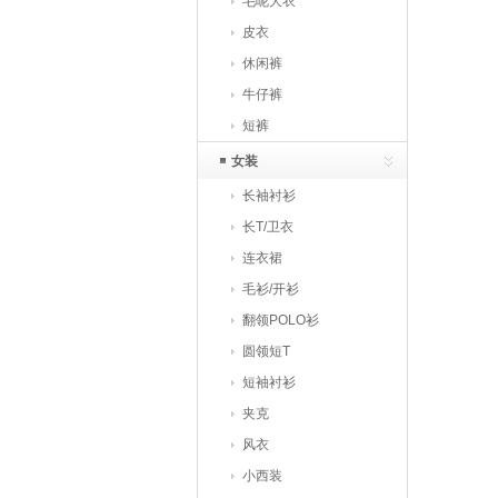
毛呢大衣
皮衣
休闲裤
牛仔裤
短裤
女装
长袖衬衫
长T/卫衣
连衣裙
毛衫/开衫
翻领POLO衫
圆领短T
短袖衬衫
夹克
风衣
小西装