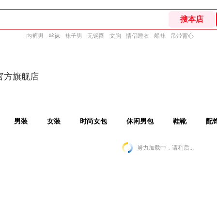
内裤男
丝袜
袜子男
无钢圈
文胸
情侣睡衣
船袜
吊带背心
S官方旗舰店
男装
女装
时尚女包
休闲男包
鞋靴
配
努力加载中，请稍后...