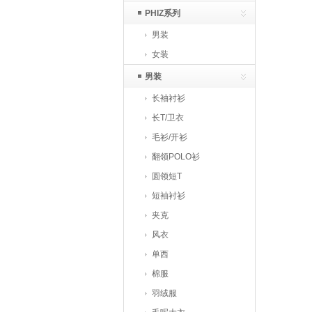
PHIZ系列
男装
女装
男装
长袖衬衫
长T/卫衣
毛衫/开衫
翻领POLO衫
圆领短T
短袖衬衫
夹克
风衣
单西
棉服
羽绒服