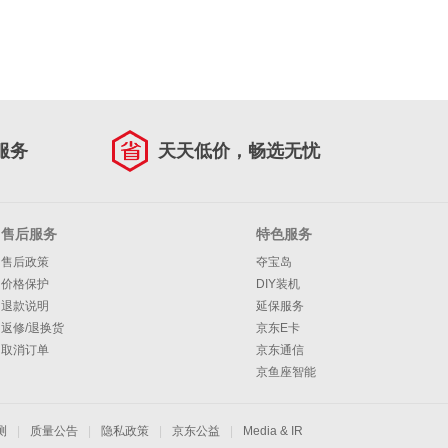
服务
天天低价，畅选无忧
售后服务
特色服务
售后政策
夺宝岛
价格保护
DIY装机
退款说明
延保服务
返修/退换货
京东E卡
取消订单
京东通信
京鱼座智能
测
|
质量公告
|
隐私政策
|
京东公益
|
Media & IR