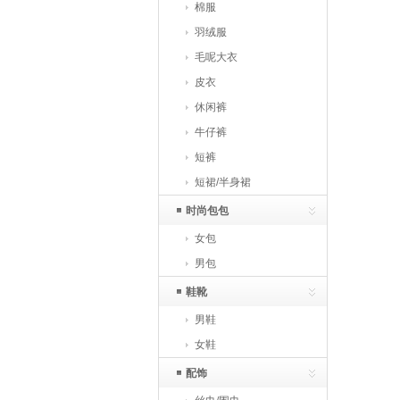
棉服
羽绒服
毛呢大衣
皮衣
休闲裤
牛仔裤
短裤
短裙/半身裙
时尚包包
女包
男包
鞋靴
男鞋
女鞋
配饰