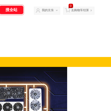
0
我的京东
去购物车结算