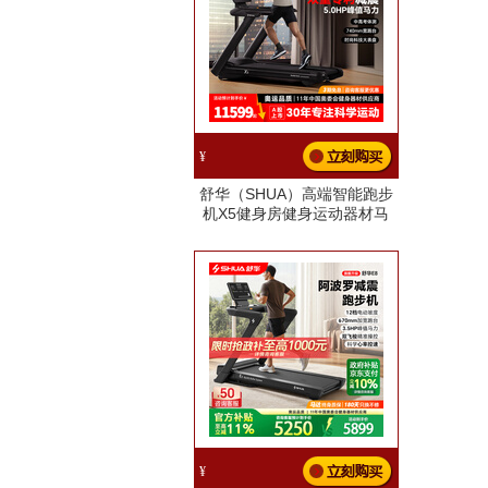
¥
舒华（SHUA）高端智能跑步
机X5健身房健身运动器材马
拉松走步机奥运冠军同款
X5【中高考体育测
试】-740mm跑台
¥