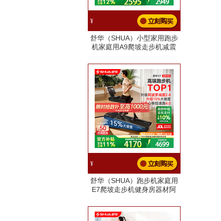
¥
舒华（SHUA）小型家用跑步
机家庭用A9爬坡走步机减震
室内静音可折叠马拉松奥运
全能王A9pro-18%大坡度/创
新倒走
¥
舒华（SHUA）跑步机家庭用
E7爬坡走步机健身房器材阿
波罗减震护膝静音马拉松
【京送】训练版-15%大坡度/
阿波罗减震2.0