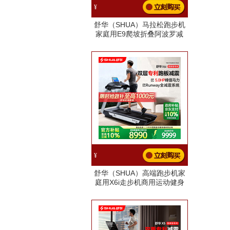
¥
舒华（SHUA）马拉松跑步机
家庭用E9爬坡折叠阿波罗减
震护膝静音健身房运动器材
马拉松心率配速跑/全马半马
程序/4HP无刷大马力
¥
舒华（SHUA）高端跑步机家
庭用X6i走步机商用运动健身
房器材马拉松奥运冠军
780MM大跑台【支持鸿蒙智
联】