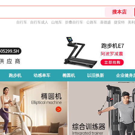
自行车
自行车成人
山地车
折叠自行车
公路车
喜德盛
捷安特
美利
跑步机
动感单车
椭圆机
以旧换新
企业健身