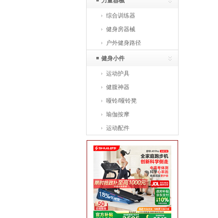
力量器械
综合训练器
健身房器械
户外健身路径
健身小件
运动护具
健腹神器
哑铃/哑铃凳
瑜伽按摩
运动配件