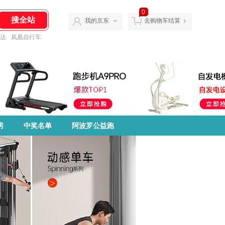
0
我的京东
去购物车结算
达
凤凰自行车
房
中奖名单
阿波罗公益跑