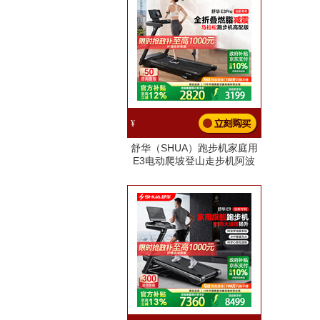
¥
舒华（SHUA）跑步机家庭用
E3电动爬坡登山走步机阿波
罗减震静音折叠马拉松奥运
E3pro丨12%坡度丨无刷马达