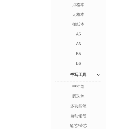
点格本
无格本
拍纸本
A5
A6
B5
B6
书写工具
中性笔
圆珠笔
多功能笔
自动铅笔
笔芯/替芯