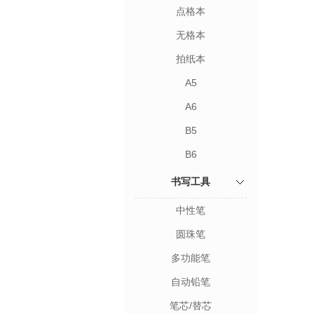
点格本
无格本
拍纸本
A5
A6
B5
B6
书写工具
中性笔
圆珠笔
多功能笔
自动铅笔
笔芯/替芯