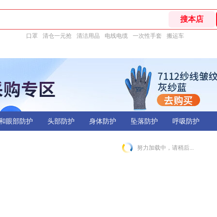
口罩
清仓一元抢
清洁用品
电线电缆
一次性手套
搬运车
和眼部防护
头部防护
身体防护
坠落防护
呼吸防护
努力加载中，请稍后...