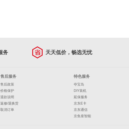
服务
天天低价，畅选无忧
售后服务
特色服务
售后政策
夺宝岛
价格保护
DIY装机
退款说明
延保服务
返修/退换货
京东E卡
取消订单
京东通信
京鱼座智能