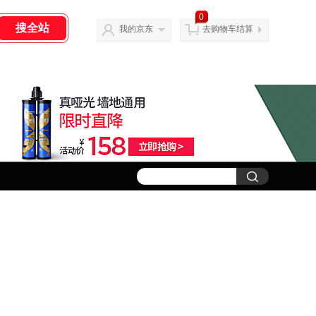
0
我的京东
去购物车结算