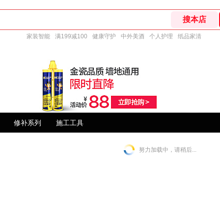
家装智能
满199减100
健康守护
中外美酒
个人护理
纸品家清
修补系列
施工工具
努力加载中，请稍后...