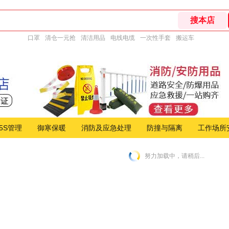
口罩
清仓一元抢
清洁用品
电线电缆
一次性手套
搬运车
5S管理
御寒保暖
消防及应急处理
防撞与隔离
工作场所
努力加载中，请稍后...