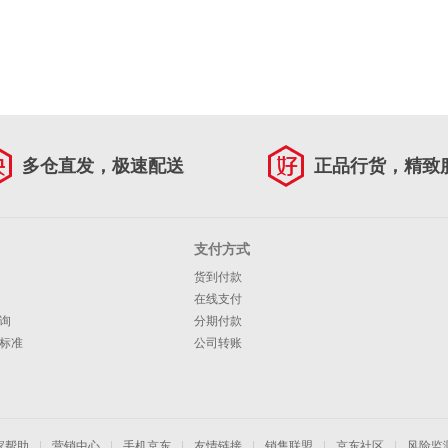
多仓直发，极速配送
正品行货，精致
支付方式
货到付款
在线支付
询
分期付款
标准
公司转账
家帮助
|
营销中心
|
手机京东
|
友情链接
|
销售联盟
|
京东社区
|
风险监