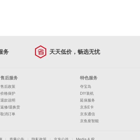
服务
天天低价，畅选无忧
售后服务
特色服务
售后政策
夺宝岛
价格保护
DIY装机
退款说明
延保服务
返修/退换货
京东E卡
取消订单
京东通信
京鱼座智能
测
|
质量公告
|
隐私政策
|
京东公益
|
Media & IR