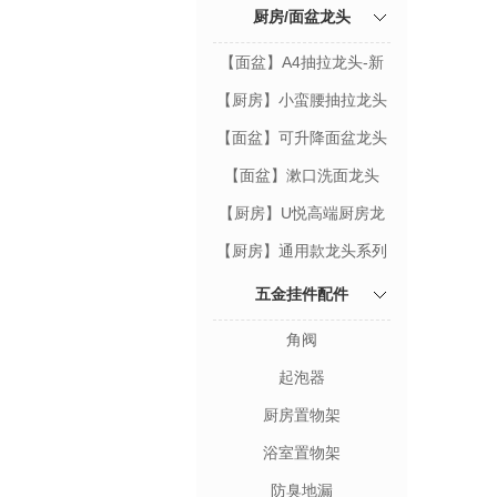
厨房/面盆龙头
【面盆】A4抽拉龙头-新
款
【厨房】小蛮腰抽拉龙头
【面盆】可升降面盆龙头
【面盆】漱口洗面龙头
【厨房】U悦高端厨房龙
头
【厨房】通用款龙头系列
五金挂件配件
角阀
起泡器
厨房置物架
浴室置物架
防臭地漏