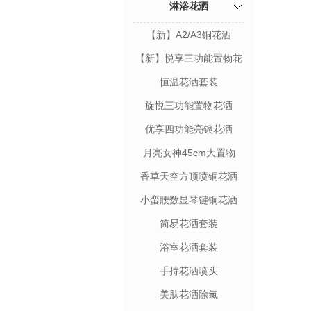
淋浴花洒
【新】A2/A3铜花洒
【新】悦享三功能置物花
洒
恒温花洒套装
旋悦三功能置物花洒
优享四功能亮银花洒
月亮女神45cm大置物
香草天空方顶喷铜花洒
小蛮腰数显琴键铜花洒
简易花洒套装
浴室花洒套装
手持花洒喷头
美肤花洒除氯