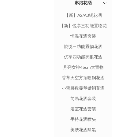
淋浴花洒
【新】A2/A3铜花洒
【新】悦享三功能置物花
洒
恒温花洒套装
旋悦三功能置物花洒
优享四功能亮银花洒
月亮女神45cm大置物
香草天空方顶喷铜花洒
小蛮腰数显琴键铜花洒
简易花洒套装
浴室花洒套装
手持花洒喷头
美肤花洒除氯