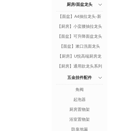
厨房/面盆龙头
【面盆】A4抽拉龙头-新
款
【厨房】小蛮腰抽拉龙头
【面盆】可升降面盆龙头
【面盆】漱口洗面龙头
【厨房】U悦高端厨房龙
头
【厨房】通用款龙头系列
五金挂件配件
角阀
起泡器
厨房置物架
浴室置物架
防臭地漏