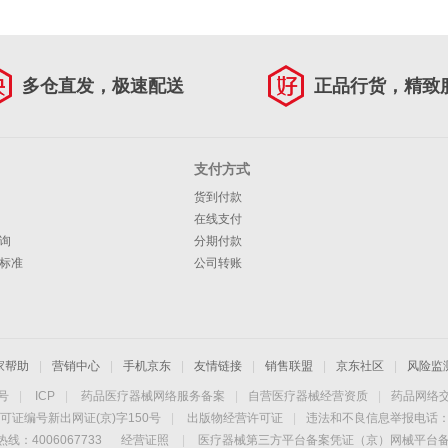
多仓直发，极速配送
正品行货，精致
支付方式
货到付款
在线支付
询
分期付款
标准
公司转账
家帮助
|
营销中心
|
手机京东
|
友情链接
|
销售联盟
|
京东社区
|
风险监
4号
|
ICP
|
药品医疗器械网络服务备案
|
自营医疗器械经营资质
|
药品网络
可证编号新出网证(京)字150号
|
出版物经营许可证
|
违法和不良信息举报电话：40
线：4006067733
经营证照
|
医疗器械第三方平台备案凭证（京）网械平台备字（