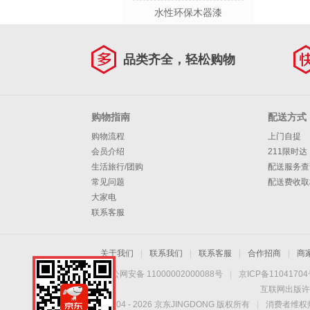
水性环保木器漆
品类齐全，轻松购物
购物指南
配送方式
购物流程
上门自提
会员介绍
211限时达
生活旅行/团购
配送服务查
常见问题
配送费收取
大家电
联系客服
关于我们
|
联系我们
|
联系客服
|
合作招商
|
商
京公网安备 11000002000088号
|
京ICP备1104170
互联网出版许
Copyright © 2004 -
2026
京东JINGDONG 版权所有
|
消费者维权热