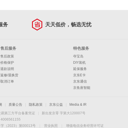
服务
天天低价，畅选无忧
售后服务
特色服务
售后政策
夺宝岛
价格保护
DIY装机
退款说明
延保服务
返修/退换货
京东E卡
取消订单
京东通信
京鱼座智能
测
|
质量公告
|
隐私政策
|
京东公益
|
Media & IR
交易第三方平台备案凭证
|
新出发京零 字第大120007号
06561155
2023）第00013号
|
营业执照
|
增值电信业务经营许可证