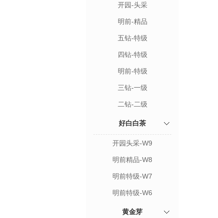
开园-头采
明前-精品
五钻-特级
四钻-特级
明前-特级
三钻-一级
二钻-二级
好白白茶
开园头采-W9
明前精品-W8
明前特级-W7
明前特级-W6
黄金芽