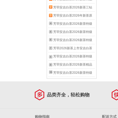
四钻明前绿茶2*125g 茶叶 特
芳羽安吉白茶2026新茶三钻
产春茶袋装茗茶
核心原产地绿茶2*125g茶叶
芳羽安吉白茶2026年新茶原
袋装特产茗茶
产地绿茶2*125g 自饮茶叶便
芳羽安吉白茶2026新茶特级
携袋装特产茗茶
茶叶四钻明前绿茶50g 罐装特
芳羽安吉白茶2026新茶特级
产自己喝茗茶
茶叶五钻明前绿茶2*125g 自
芳羽安吉白茶2026新茶特级
饮袋装特产茗茶
明前绿茶25克 小罐装茶叶自
芳羽2026新茶上市安吉白茶
饮特产茗茶 品鉴罐装25g
特级绿茶50g 核心原产地 罐
芳羽安吉白茶2026新茶特级
装茗茶叶自己喝
四钻茶叶明前绿茶125g 自饮
芳羽安吉白茶2026新茶精品
罐装特产茗茶
明前绿茶2*125g茶叶 特产春
芳羽安吉白茶2026新茶特级
茶自饮袋装茗茶
茶叶五钻明前绿茶50g 罐装特
产自己喝茗茶
品类齐全，轻松购物
购物指南
配送方式