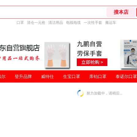
口罩
清仓一元抢
清洁用品
电线电缆
一次性手套
搬运车
韦尔
登升品牌
威特仕
生宝口罩
库铂口罩
泰诺尔口罩
努力加载中，请稍后...