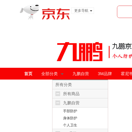
更多导航
服装城
食品
金融
首页
全部分类
九鹏自营
3M品牌
霍尼
所有分类
所有商品
九鹏自营
手部防护
身体防护
个人卫生