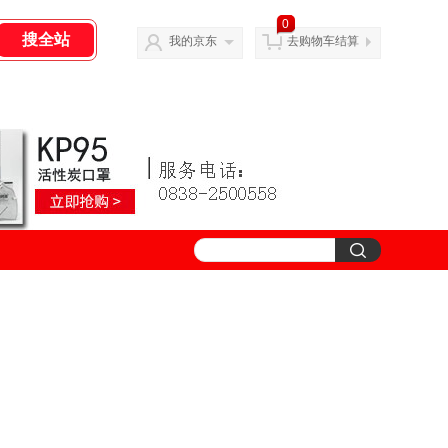
0
我的京东
去购物车结算