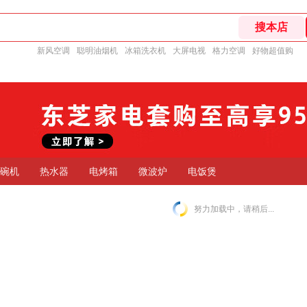
新风空调
聪明油烟机
冰箱洗衣机
大屏电视
格力空调
好物超值购
碗机
热水器
电烤箱
微波炉
电饭煲
努力加载中，请稍后...