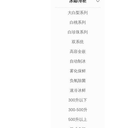
冰箱/冷柜
大白梨系列
白桃系列
白珍珠系列
双系统
高容全嵌
自动制冰
雾化保鲜
负氧除菌
速冷冰鲜
300升以下
300-500升
500升以上