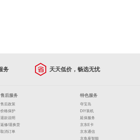
服务
天天低价，畅选无忧
售后服务
特色服务
售后政策
夺宝岛
价格保护
DIY装机
退款说明
延保服务
返修/退换货
京东E卡
取消订单
京东通信
京鱼座智能