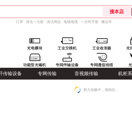
口罩
清仓一元抢
清洁用品
电线电缆
一次性手套
搬运车
纤传输设备
专网传输
音视频传输
机柜
努力加载中，请稍后...