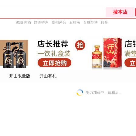
酷爽啤酒
红酒特惠
贵州茅台
五粮液
百威英博
拉菲
开山限量版
开山有礼
努力加载中，请稍后...