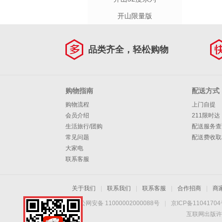
开山限量版
品类齐全，轻松购物
购物指南
配送方式
购物流程
上门自提
会员介绍
211限时达
生活旅行/团购
配送服务查
常见问题
配送费收取
大家电
联系客服
关于我们
|
联系我们
|
联系客服
|
合作招商
|
商
京公网安备 11000002000088号
|
京ICP备1104170
互联网出版许