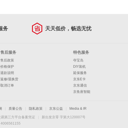
服务
天天低价，畅选无忧
售后服务
特色服务
售后政策
夺宝岛
价格保护
DIY装机
退款说明
延保服务
返修/退换货
京东E卡
取消订单
京东通信
京鱼座智能
测
|
质量公告
|
隐私政策
|
京东公益
|
Media & IR
交易第三方平台备案凭证
|
新出发京零 字第大120007号
06561155