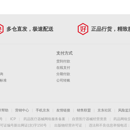
多仓直发，极速配送
正品行货，精致
支付方式
货到付款
在线支付
询
分期付款
标准
公司转账
家帮助
|
营销中心
|
手机京东
|
友情链接
|
销售联盟
|
京东社区
|
风险监
4号
|
ICP
|
药品医疗器械网络服务备案
|
自营医疗器械经营资质
|
药品网络
可证编号新出网证(京)字150号
|
出版物经营许可证
|
违法和不良信息举报电话：40