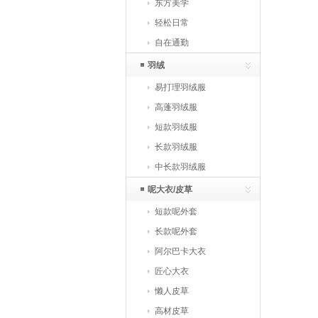
东方美学
轻松日常
自在通勤
羽绒
易打理羽绒服
高蓬羽绒服
短款羽绒服
长款羽绒服
中长款羽绒服
呢大衣/皮草
短款呢外套
长款呢外套
阿尔巴卡大衣
匠心大衣
懒人皮草
高材皮草