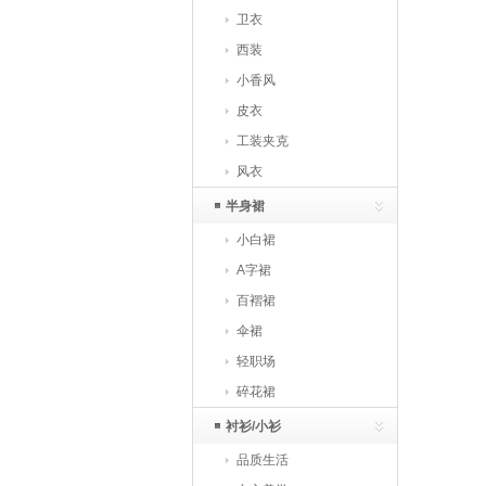
卫衣
西装
小香风
皮衣
工装夹克
风衣
半身裙
小白裙
A字裙
百褶裙
伞裙
轻职场
碎花裙
衬衫/小衫
品质生活