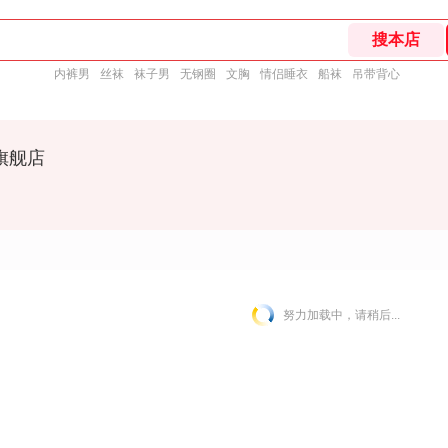
内裤男
丝袜
袜子男
无钢圈
文胸
情侣睡衣
船袜
吊带背心
旗舰店
努力加载中，请稍后...