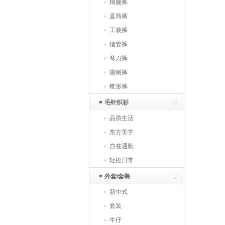
阔腿裤
直筒裤
工装裤
烟管裤
弯刀裤
微喇裤
锥形裤
毛针织衫
品质生活
东方美学
自在通勤
轻松日常
外套/套装
新中式
套装
牛仔