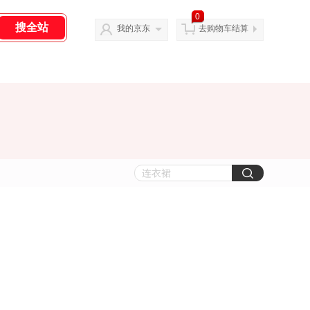
0
我的京东
去购物车结算