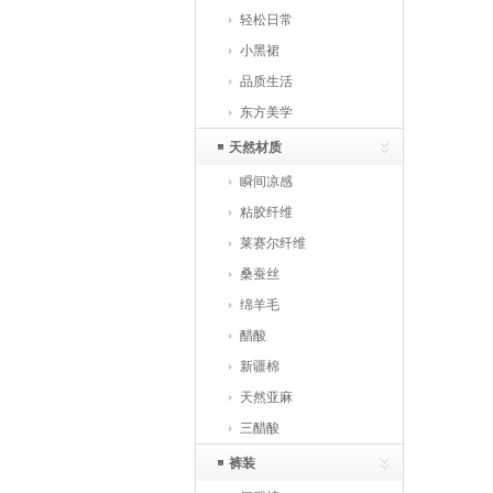
轻松日常
小黑裙
品质生活
东方美学
天然材质
瞬间凉感
粘胶纤维
莱赛尔纤维
桑蚕丝
绵羊毛
醋酸
新疆棉
天然亚麻
三醋酸
裤装