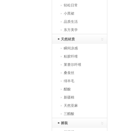
轻松日常
小黑裙
品质生活
东方美学
天然材质
瞬间凉感
粘胶纤维
莱赛尔纤维
桑蚕丝
绵羊毛
醋酸
新疆棉
天然亚麻
三醋酸
裤装