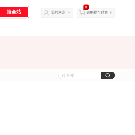
0
我的京东
去购物车结算