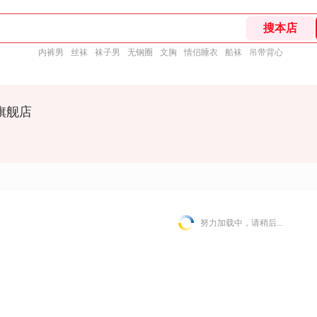
内裤男
丝袜
袜子男
无钢圈
文胸
情侣睡衣
船袜
吊带背心
旗舰店
努力加载中，请稍后...