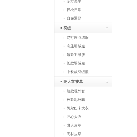
东方美学
轻松日常
自在通勤
羽绒
易打理羽绒服
高蓬羽绒服
短款羽绒服
长款羽绒服
中长款羽绒服
呢大衣/皮草
短款呢外套
长款呢外套
阿尔巴卡大衣
匠心大衣
懒人皮草
高材皮草