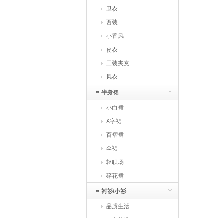
卫衣
西装
小香风
皮衣
工装夹克
风衣
半身裙
小白裙
A字裙
百褶裙
伞裙
轻职场
碎花裙
衬衫/小衫
品质生活