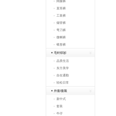
阔腿裤
直筒裤
工装裤
烟管裤
弯刀裤
微喇裤
锥形裤
毛针织衫
品质生活
东方美学
自在通勤
轻松日常
外套/套装
新中式
套装
牛仔