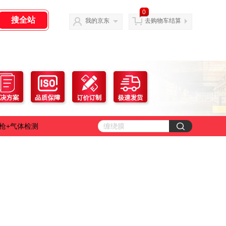
0
我的京东
去购物车结算
枪+气体检测