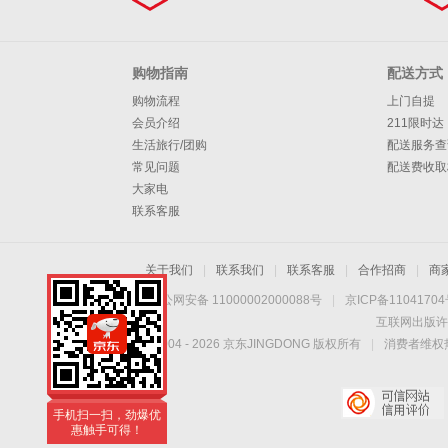
购物指南
配送方式
购物流程
上门自提
会员介绍
211限时达
生活旅行/团购
配送服务查
常见问题
配送费收取
大家电
联系客服
关于我们
|
联系我们
|
联系客服
|
合作招商
|
商
京公网安备 11000002000088号
|
京ICP备1104170
互联网出版许
Copyright © 2004 -
2026
京东JINGDONG 版权所有
|
消费者维权热
手机扫一扫，劲爆优
惠触手可得！
手机扫一扫，劲爆优
惠触手可得！