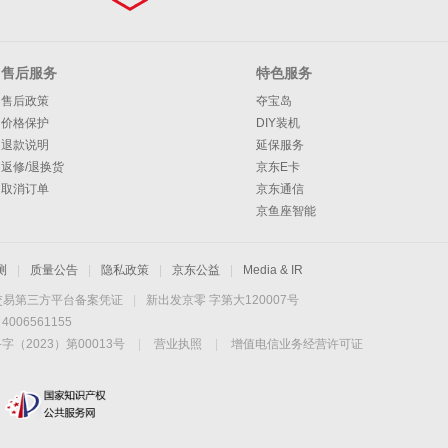
售后服务
特色服务
售后政策
夺宝岛
价格保护
DIY装机
退款说明
延保服务
返修/退换货
京东E卡
取消订单
京东通信
京鱼座智能
测
|
质量公告
|
隐私政策
|
京东公益
|
Media & IR
交易第三方平台备案凭证
|
新出发京零 字第大120007号
06561155
2023）第00013号
|
营业执照
|
增值电信业务经营许可证