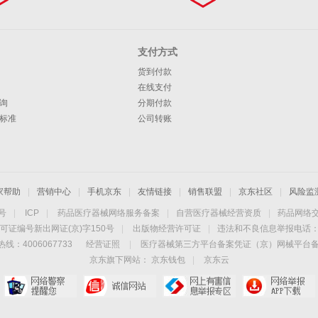
支付方式
货到付款
在线支付
询
分期付款
标准
公司转账
家帮助
|
营销中心
|
手机京东
|
友情链接
|
销售联盟
|
京东社区
|
风险监
4号
|
ICP
|
药品医疗器械网络服务备案
|
自营医疗器械经营资质
|
药品网络
可证编号新出网证(京)字150号
|
出版物经营许可证
|
违法和不良信息举报电话：40
线：4006067733
经营证照
|
医疗器械第三方平台备案凭证（京）网械平台备字（
京东旗下网站：
京东钱包
|
京东云