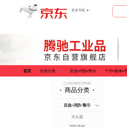
更多导航
服装城
食品
金融
首页
全部分类
应急▪消防▪警示
个护▪身体▪
CLASSIFICATION
商品分类
应急▪消防▪警示
灭火器
消防器材