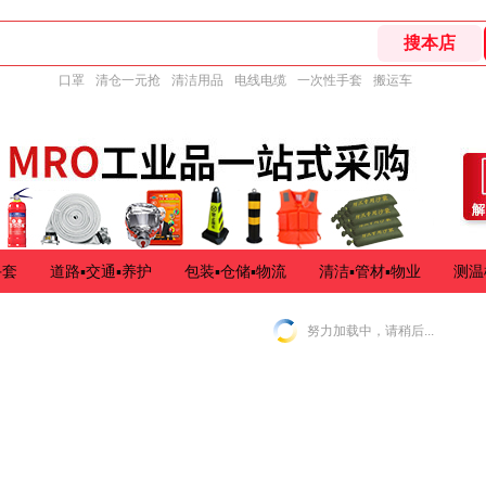
口罩
清仓一元抢
清洁用品
电线电缆
一次性手套
搬运车
手套
道路▪交通▪养护
包装▪仓储▪物流
清洁▪管材▪物业
测温
努力加载中，请稍后...