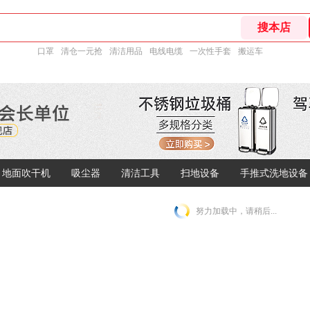
口罩
清仓一元抢
清洁用品
电线电缆
一次性手套
搬运车
地面吹干机
吸尘器
清洁工具
扫地设备
手推式洗地设备
努力加载中，请稍后...