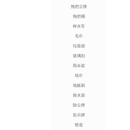
拖把尘推
拖把桶
榨水车
毛巾
垃圾袋
玻璃刮
雨伞架
纸巾
地板刷
推水器
除尘掸
告示牌
喷壶