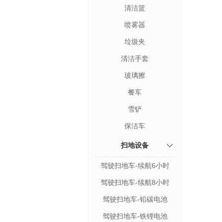
清洁篮
喷雾器
垃圾夹
清洁手套
玻璃擦
餐车
雪铲
保洁车
扫地设备
驾驶扫地车-续航6小时
驾驶扫地车-续航8小时
驾驶扫地车-铅碳电池
驾驶扫地车-铁锂电池