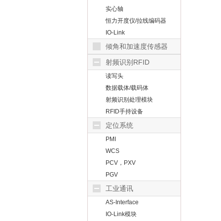
实心轴
恒力开度仪/拉线编码器
IO-Link
倾角和加速度传感器
射频识别RFID
读写头
数据载体/载码体
射频识别处理模块
RFID手持设备
定位系统
PMI
WCS
PCV，PXV
PGV
工业通讯
AS-Interface
IO-Link模块