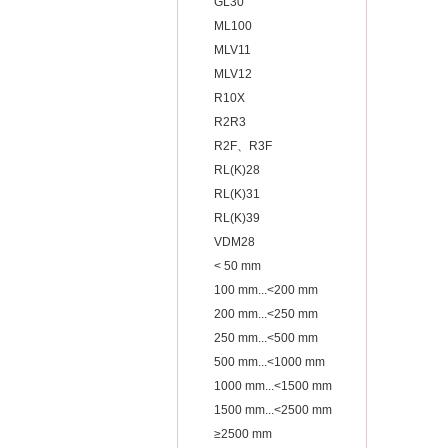
GL30
ML100
MLV11
MLV12
R10X
R2R3
R2F、R3F
RL(K)28
RL(K)31
RL(K)39
VDM28
< 50 mm
100 mm...<200 mm
200 mm...<250 mm
250 mm...<500 mm
500 mm...<1000 mm
1000 mm...<1500 mm
1500 mm...<2500 mm
≥2500 mm