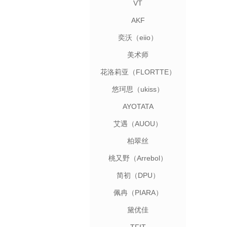
VT
AKF
奕沃（eiio）
美术师
花洛莉亚（FLORTTE）
悠珂思（ukiss）
AYOTATA
艾遇（AUOU）
柏翠丝
桃又野（Arrebol）
简初（DPU）
佩冉（PIARA）
黛优佳