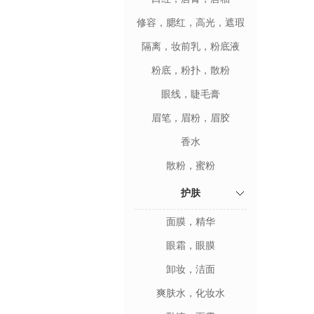
修容，腮红，高光，遮瑕
隔离，妆前乳，粉底液
粉底，粉扑，散粉
眼线，睫毛膏
眉笔，眉粉，眉胶
香水
散粉，蜜粉
护肤
面膜，精华
眼霜，眼膜
卸妆，洁面
爽肤水，化妆水