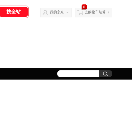
0
我的京东
去购物车结算