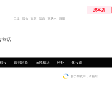
口红
底妆
面膜
洁面
爽肤水
眉眼
专营店
彩妆
眼部彩妆
面膜精华
粉扑
化妆刷
努力加载中，请稍后...