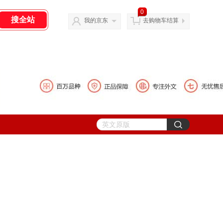
0
我的京东
去购物车结算