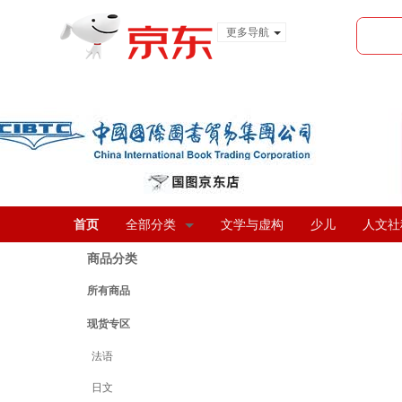
更多导航
服装城
食品
金融
首页
全部分类
文学与虚构
少儿
人文社
商品分类
所有商品
现货专区
法语
日文