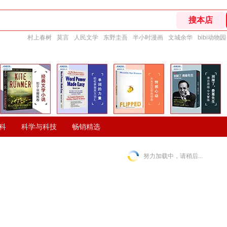
村上春树
莫言
人民文学
东野圭吾
半小时漫画
文城余华
bibi动物园
科
科学与科技
畅销精选
努力加载中，请稍后...