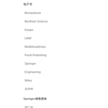
电子书
Biomedicine
Bentham Science
Karger
LWW
Multidisciplinary
Packt Publishing
Springer
Engineering
Wiley
全学科
Springer销售榜单
理工科