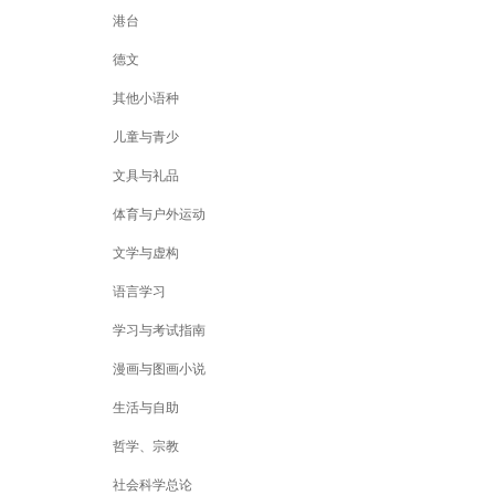
港台
德文
其他小语种
儿童与青少
文具与礼品
体育与户外运动
文学与虚构
语言学习
学习与考试指南
漫画与图画小说
生活与自助
哲学、宗教
社会科学总论