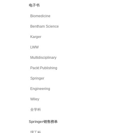
电子书
Biomedicine
Bentham Science
Karger
LWW
Multidisciplinary
Packt Publishing
Springer
Engineering
Wiley
全学科
Springer销售榜单
理工科