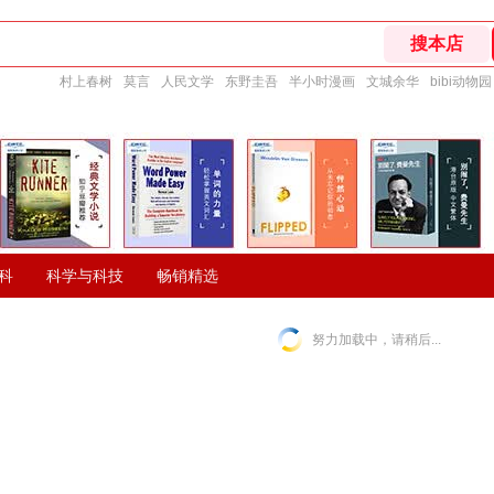
村上春树
莫言
人民文学
东野圭吾
半小时漫画
文城余华
bibi动物园
科
科学与科技
畅销精选
努力加载中，请稍后...