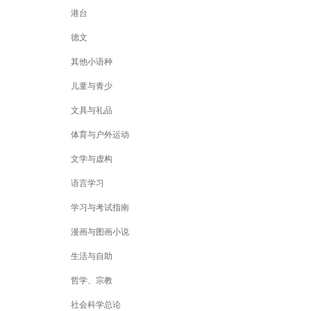
港台
德文
其他小语种
儿童与青少
文具与礼品
体育与户外运动
文学与虚构
语言学习
学习与考试指南
漫画与图画小说
生活与自助
哲学、宗教
社会科学总论