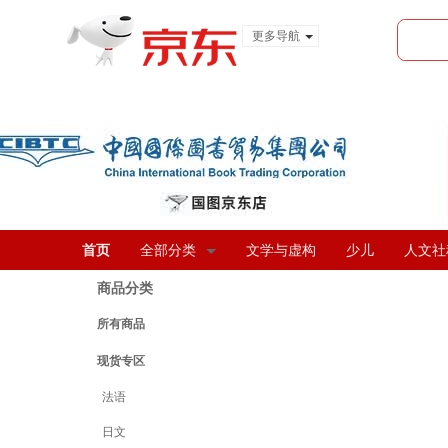
更多导航
服装城
食品
金融
首页
全部分类
文学与虚构
少儿
人文社
商品分类
所有商品
现货专区
法语
日文