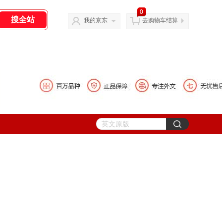
0
我的京东
去购物车结算