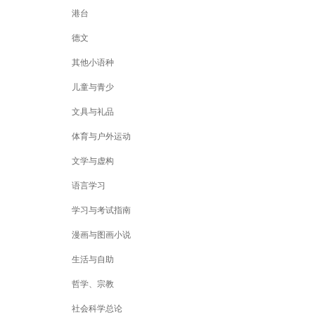
港台
德文
其他小语种
儿童与青少
文具与礼品
体育与户外运动
文学与虚构
语言学习
学习与考试指南
漫画与图画小说
生活与自助
哲学、宗教
社会科学总论