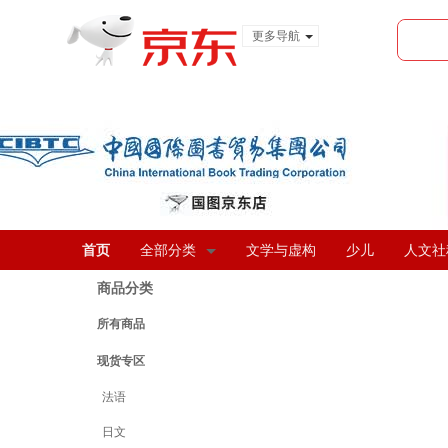
更多导航
服装城
食品
金融
首页
全部分类
文学与虚构
少儿
人文社
商品分类
所有商品
现货专区
法语
日文