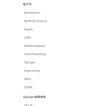
电子书
Biomedicine
Bentham Science
Karger
LWW
Multidisciplinary
Packt Publishing
Springer
Engineering
Wiley
全学科
Springer销售榜单
理工科