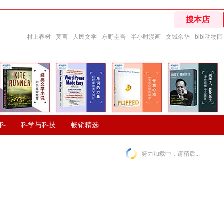
村上春树
莫言
人民文学
东野圭吾
半小时漫画
文城余华
bibi动物园
科
科学与科技
畅销精选
努力加载中，请稍后...