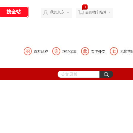
0
我的京东
去购物车结算