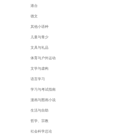
港台
德文
其他小语种
儿童与青少
文具与礼品
体育与户外运动
文学与虚构
语言学习
学习与考试指南
漫画与图画小说
生活与自助
哲学、宗教
社会科学总论