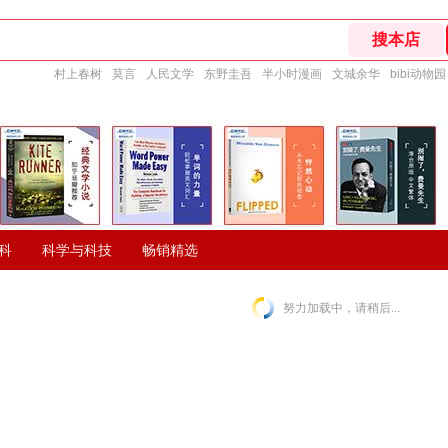
村上春树
莫言
人民文学
东野圭吾
半小时漫画
文城余华
bibi动物园
科
科学与科技
畅销精选
努力加载中，请稍后...