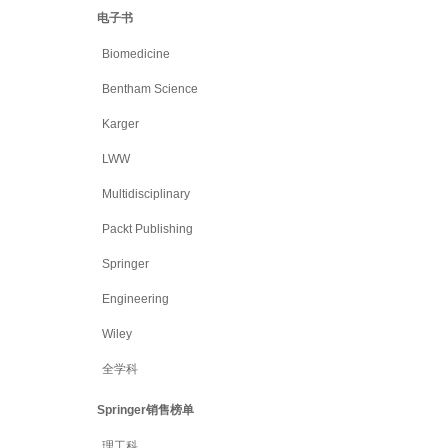
电子书
Biomedicine
Bentham Science
Karger
LWW
Multidisciplinary
Packt Publishing
Springer
Engineering
Wiley
全学科
Springer销售榜单
理工科