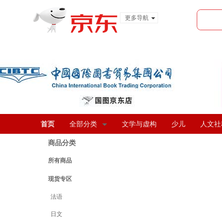
更多导航
服装城
食品
金融
首页
全部分类
文学与虚构
少儿
人文社
商品分类
所有商品
现货专区
法语
日文