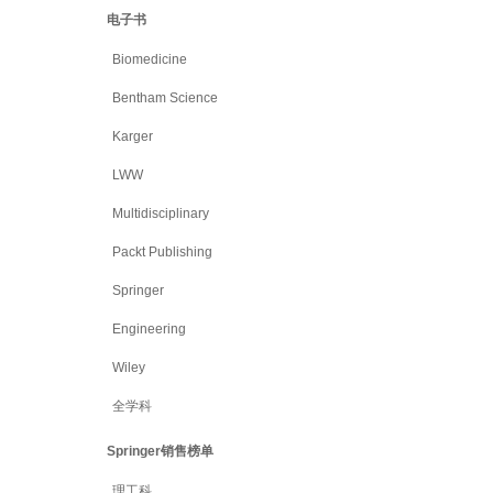
电子书
Biomedicine
Bentham Science
Karger
LWW
Multidisciplinary
Packt Publishing
Springer
Engineering
Wiley
全学科
Springer销售榜单
理工科