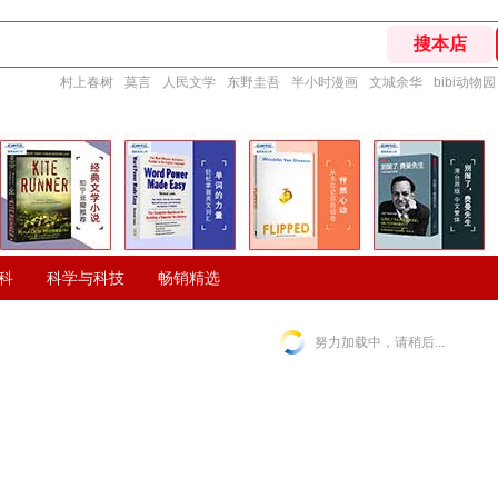
村上春树
莫言
人民文学
东野圭吾
半小时漫画
文城余华
bibi动物园
科
科学与科技
畅销精选
努力加载中，请稍后...