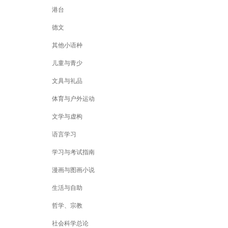
港台
德文
其他小语种
儿童与青少
文具与礼品
体育与户外运动
文学与虚构
语言学习
学习与考试指南
漫画与图画小说
生活与自助
哲学、宗教
社会科学总论