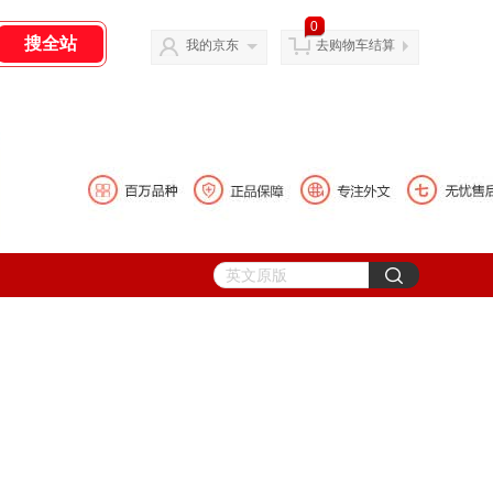
0
我的京东
去购物车结算