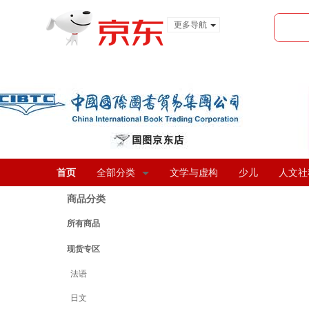
更多导航
服装城
食品
金融
首页
全部分类
文学与虚构
少儿
人文社
商品分类
所有商品
现货专区
法语
日文