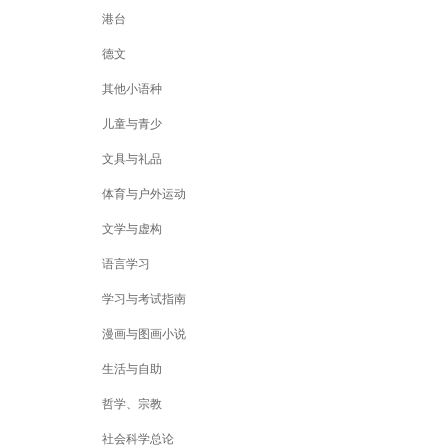
港台
德文
其他小语种
儿童与青少
文具与礼品
体育与户外运动
文学与虚构
语言学习
学习与考试指南
漫画与图画小说
生活与自助
哲学、宗教
社会科学总论