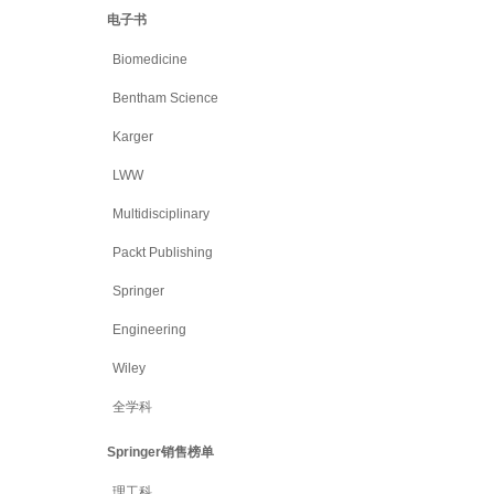
电子书
Biomedicine
Bentham Science
Karger
LWW
Multidisciplinary
Packt Publishing
Springer
Engineering
Wiley
全学科
Springer销售榜单
理工科