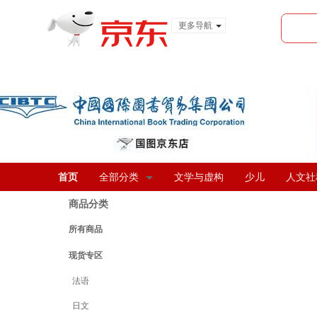
更多导航
服装城
食品
金融
首页
全部分类
文学与虚构
少儿
人文社
商品分类
所有商品
现货专区
法语
日文