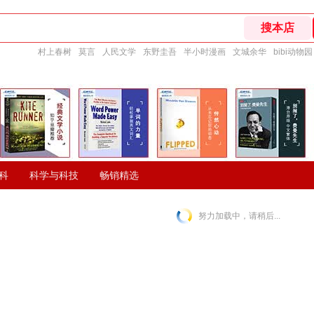
村上春树
莫言
人民文学
东野圭吾
半小时漫画
文城余华
bibi动物园
科
科学与科技
畅销精选
努力加载中，请稍后...