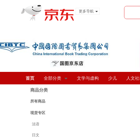
更多导航
服装城
食品
金融
首页
全部分类
文学与虚构
少儿
人文社
商品分类
所有商品
现货专区
法语
日文