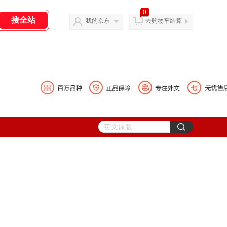
0
我的京东
去购物车结算