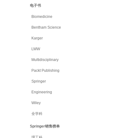
电子书
Biomedicine
Bentham Science
Karger
LWW
Multidisciplinary
Packt Publishing
Springer
Engineering
Wiley
全学科
Springer销售榜单
理工科