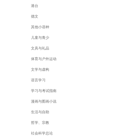
港台
德文
其他小语种
儿童与青少
文具与礼品
体育与户外运动
文学与虚构
语言学习
学习与考试指南
漫画与图画小说
生活与自助
哲学、宗教
社会科学总论