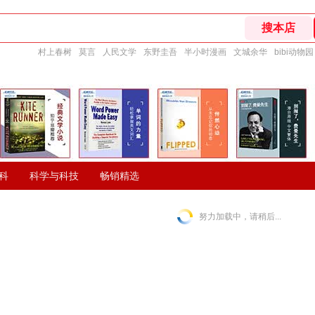
村上春树
莫言
人民文学
东野圭吾
半小时漫画
文城余华
bibi动物园
科
科学与科技
畅销精选
努力加载中，请稍后...