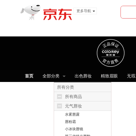
更多导航
服装城
食品
金融
首页
全部分类
出色唇妆
精致眉眼
无瑕
所有分类
所有商品
元气唇妆
水雾唇露
唇粉霜
小冰块唇镜