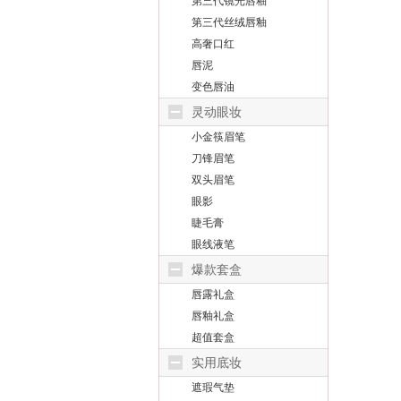
第三代镜光唇釉
第三代丝绒唇釉
高奢口红
唇泥
变色唇油
灵动眼妆
小金筷眉笔
刀锋眉笔
双头眉笔
眼影
睫毛膏
眼线液笔
爆款套盒
唇露礼盒
唇釉礼盒
超值套盒
实用底妆
遮瑕气垫