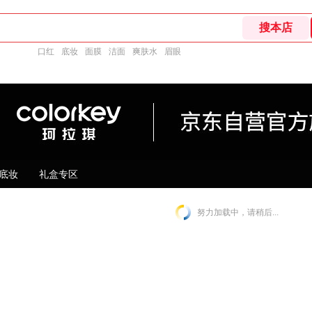
口红
底妆
面膜
洁面
爽肤水
眉眼
底妆
礼盒专区
努力加载中，请稍后...