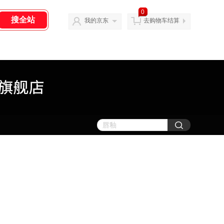
0
我的京东
去购物车结算