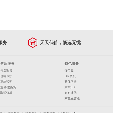
服务
天天低价，畅选无忧
售后服务
特色服务
售后政策
夺宝岛
价格保护
DIY装机
退款说明
延保服务
返修/退换货
京东E卡
取消订单
京东通信
京鱼座智能