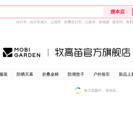
自行车
自行车成人
山地车
折叠自行车
公路车
喜德盛
捷安特
美利
服装
防晒天幕
折叠桌椅
防潮垫子
户外推车
新品上
努力加载中，请稍后...