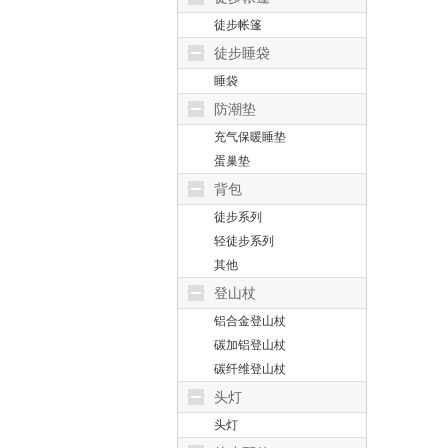
徒步帐篷
徒步睡袋
睡袋
防潮垫
充气保暖睡垫
蛋巢垫
背包
徒步系列
轻徒步系列
其他
登山杖
铝合金登山杖
碳加铝登山杖
碳纤维登山杖
头灯
头灯