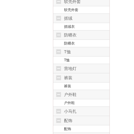
软壳外套
软壳外套
抓绒
抓绒衣
防晒衣
防晒衣
T恤
T恤
营地灯
裤装
裤装
户外鞋
户外鞋
小马扎
配饰
配饰