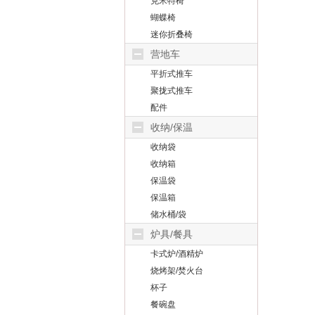
克米特椅
蝴蝶椅
迷你折叠椅
营地车
平折式推车
聚拢式推车
配件
收纳/保温
收纳袋
收纳箱
保温袋
保温箱
储水桶/袋
炉具/餐具
卡式炉/酒精炉
烧烤架/焚火台
杯子
餐碗盘