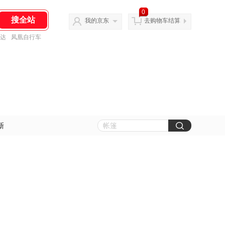
0
我的京东
去购物车结算
达
凤凰自行车
新