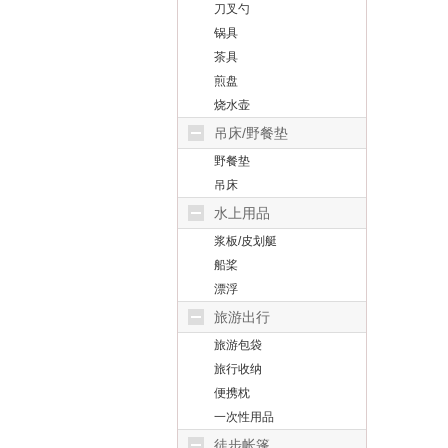
刀叉勺
锅具
茶具
煎盘
烧水壶
吊床/野餐垫
野餐垫
吊床
水上用品
浆板/皮划艇
船桨
漂浮
旅游出行
旅游包袋
旅行收纳
便携枕
一次性用品
徒步帐篷