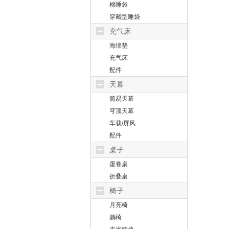
棉睡袋
穿戴型睡袋
充气床
海绵垫
充气床
配件
天幕
简易天幕
穹顶天幕
车载/屏风
配件
桌子
蛋卷桌
折叠桌
椅子
月亮椅
躺椅