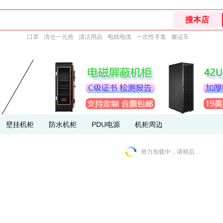
口罩
清仓一元抢
清洁用品
电线电缆
一次性手套
搬运车
壁挂机柜
防水机柜
PDU电源
机柜周边
努力加载中，请稍后...