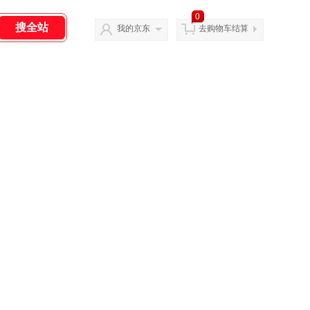
0
我的京东
去购物车结算